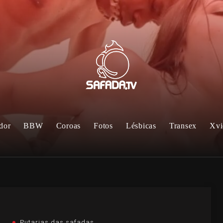
dor
BBW
Coroas
Fotos
Lésbicas
Transex
Xvi
Putarias das safadas