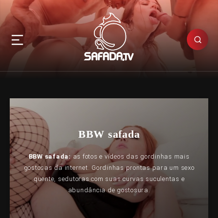
BBW safada
BBW safada:
as fotos e vídeos das gordinhas mais
gostosas da internet. Gordinhas prontas para um sexo
quente, sedutoras com suas curvas suculentas e
abundância de gostosura.