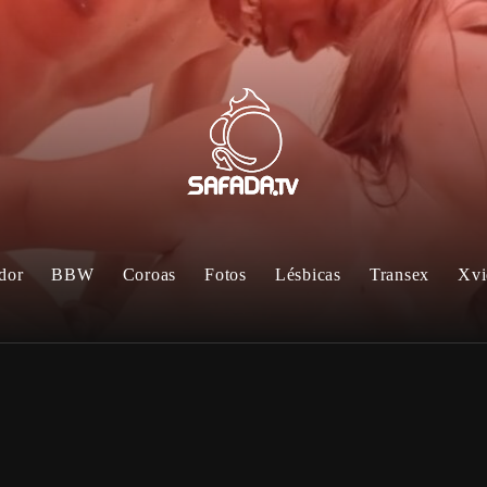
dor
BBW
Coroas
Fotos
Lésbicas
Transex
Xvi