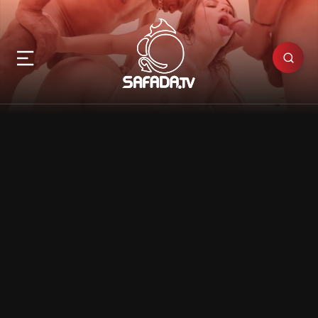
Foto de mulher pelada
Fotos de bunda: as melhores do
pornô; saiba tudo sobre essa paixão
24/08/2020
Bunda: esse pedaço de carne humana que nos
permite a locomoção pelo mundo. Bundas lindas